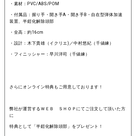
・素材：PVC/ABS/POM
・付属品：握り手・開き手A・開き手B・自在型弾体加速
装置、半鎧化解除頭部
・全高：約16cm
・設計：木下貴雄（イクリエ)／中村悠紀（千値練）
・フィニッシャー：早川洋司（千値練）
さらにオンライン特典もご用意しております！
弊社が運営するＷＥＢ ＳＨＯＰにてご注文して頂いた方
に
特典として「半鎧化解除頭部」をプレゼント！