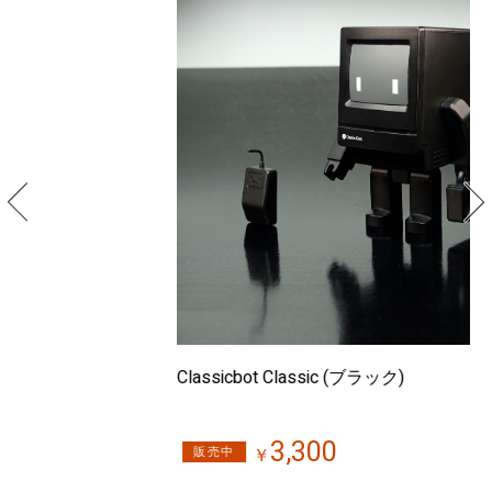
Classicbot Classic (ブラック)
Cl
3,300
販売中
￥