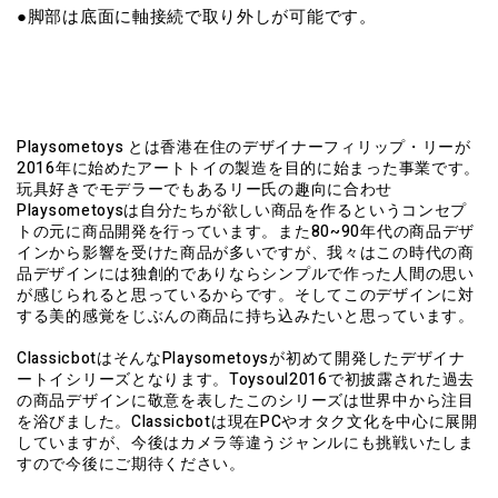
●脚部は底面に軸接続で取り外しが可能です。
Playsometoys とは香港在住のデザイナーフィリップ・リーが
2016年に始めたアートトイの製造を目的に始まった事業です。
玩具好きでモデラーでもあるリー氏の趣向に合わせ
Playsometoysは自分たちが欲しい商品を作るというコンセプ
トの元に商品開発を行っています。また80~90年代の商品デザ
インから影響を受けた商品が多いですが、我々はこの時代の商
品デザインには独創的でありならシンプルで作った人間の思い
が感じられると思っているからです。そしてこのデザインに対
する美的感覚をじぶんの商品に持ち込みたいと思っています。
ClassicbotはそんなPlaysometoysが初めて開発したデザイナ
ートイシリーズとなります。Toysoul2016で初披露された過去
の商品デザインに敬意を表したこのシリーズは世界中から注目
を浴びました。Classicbotは現在PCやオタク文化を中心に展開
していますが、今後はカメラ等違うジャンルにも挑戦いたしま
すので今後にご期待ください。