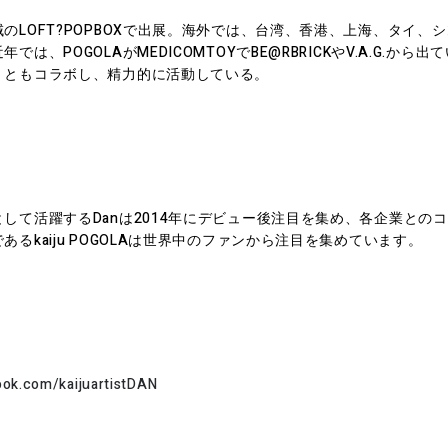
のLOFT?POPBOXで出展。海外では、台湾、香港、上海、タイ、
は、POGOLAがMEDICOMTOYでBE@RBRICKやV.A.G.か
、ともコラボし、精力的に活動している。
して活躍するDanは2014年にデビュー後注目を集め、各企業との
るkaiju POGOLAは世界中のファンから注目を集めています。
ook.com/kaijuartistDAN