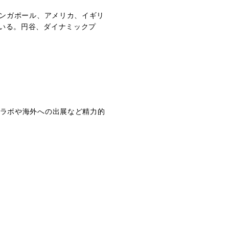
シンガポール、アメリカ、イギリ
ら出ている。円谷、ダイナミックプ
コラボや海外への出展など精力的