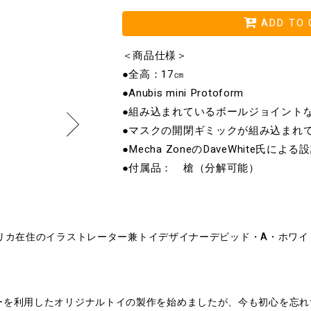
ADD TO 
＜商品仕様＞
●全高：17㎝
●Anubis mini Protoform
●組み込まれているボールジョイント
●マスクの開閉ギミックが組み込まれ
●Mecha ZoneのDaveWhite氏によ
●付属品： 槍（分解可能）
年にアメリカ在住のイラストレーター兼トイデザイナーデビッド・A・ホワ
ターを利用したオリジナルトイの製作を始めましたが、今も初心を忘