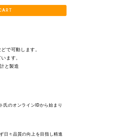
CART
などで可動します。
ています。
る設計と製造
イト氏のオンラインIDから始まり
れず日々品質の向上を目指し精進