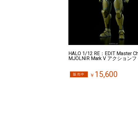
HALO 1/12 RE：EDIT Master Ch
MJOLNIR Mark V アクショ
15,600
販売中
￥