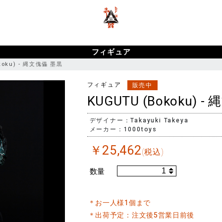
ポーカー アプリ おすすめ
ポーカー
ポーカーアプリ おすすめ
フィギュア
koku) - 縄文傀儡 墨黒
フィギュア
販売中
KUGUTU (Bokoku) 
デザイナー：Takayuki Takeya
メーカー：1000toys
￥
25,462
(税込)
数量
＊お一人様1個まで
＊出荷予定：注文後5営業日前後