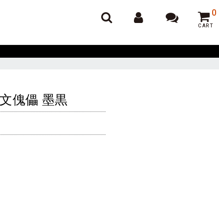
オンラインポーカー
0
CART
- 縄文傀儡 墨黒