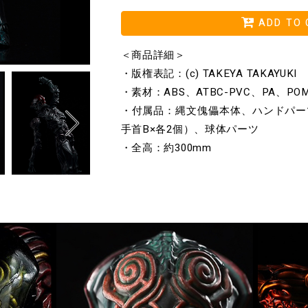
ADD TO 
＜商品詳細＞
・版権表記：(c) TAKEYA TAKAYUKI
・素材：ABS、ATBC-PVC、PA、PO
・付属品：縄文傀儡本体、ハンドパー
手首B×各2個）、球体パーツ
・全高：約300mm