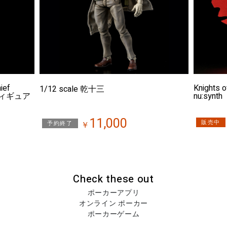
ief
Knights o
1/12 scale 乾十三
ンフィギュア
nu:synth
11,000
販売中
予約終了
￥
Check these out
ポーカーアプリ
オンライン ポーカー
ポーカーゲーム