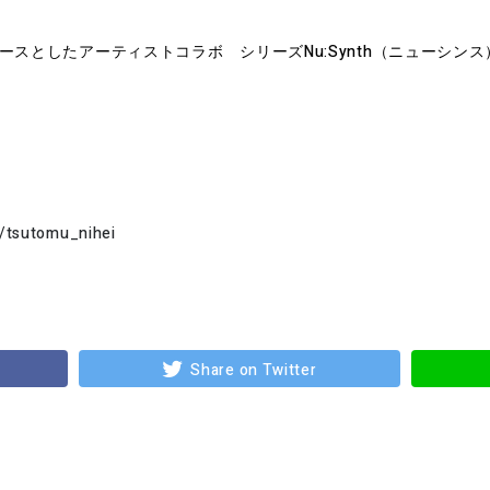
をベースとしたアーティストコラボ シリーズNu:Synth（ニューシ
m/tsutomu_nihei
Share on Twitter