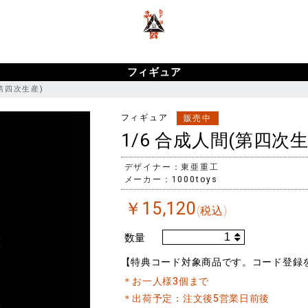
ポーカー アプリ おすすめ
ポーカー
ポーカーアプリ おすすめ
フィギュア
(第四次生産)
フィギュア
販売中
1/6 合成人間(第四次生
デザイナー：東亜重工
メーカー：1000toys
￥
15,120
(税込)
数量
【特典コード対象商品です。コード登録
＊お一人様3個まで
＊出荷予定：注文後5営業日前後