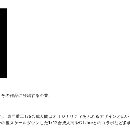
、その作品に登場する企業。
出した、東亜重工1/6合成人間はオリジナリティあふれるデザインと広い可
後スケールダウンした1/12合成人間やG.I.Joeとのコラボなど