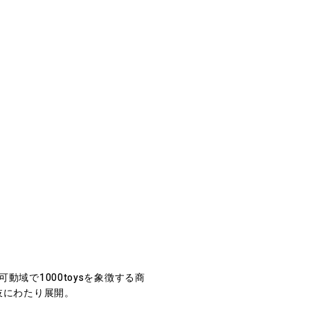
動域で1000toysを象徴する商
多岐にわたり展開。