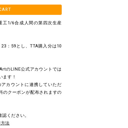
CART
亜重工1/6合成人間の第四次生産
5 23：59とし、TTA購入分は10
ArtのLINE公式アカウントでは
います！
Aのアカウントに連携していただ
料のクーポンが配布されますの
確認ください。
利用方法