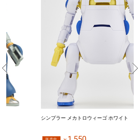
シンプラー メカトロウィーゴ ホワイト
3
1,550
販売中