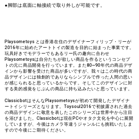
●脚部は底面に軸接続で取り外しが可能です。
Playsometoys とは香港在住のデザイナーフィリップ・リーが
2016年に始めたアートトイの製造を目的に始まった事業です。
玩具好きでモデラーでもあるリー氏の趣向に合わせ
Playsometoysは自分たちが欲しい商品を作るというコンセプ
トの元に商品開発を行っています。また80~90年代の商品デザ
インから影響を受けた商品が多いですが、我々はこの時代の商
品デザインには独創的でありならシンプルで作った人間の思い
が感じられると思っているからです。そしてこのデザインに対
する美的感覚をじぶんの商品に持ち込みたいと思っています。
ClassicbotはそんなPlaysometoysが初めて開発したデザイナ
ートイシリーズとなります。Toysoul2016で初披露された過去
の商品デザインに敬意を表したこのシリーズは世界中から注目
を浴びました。Classicbotは現在PCやオタク文化を中心に展開
していますが、今後はカメラ等違うジャンルにも挑戦いたしま
すので今後にご期待ください。