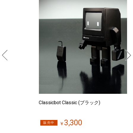
Classicbot Classic (ブラック)
Cl
3,300
販売中
￥