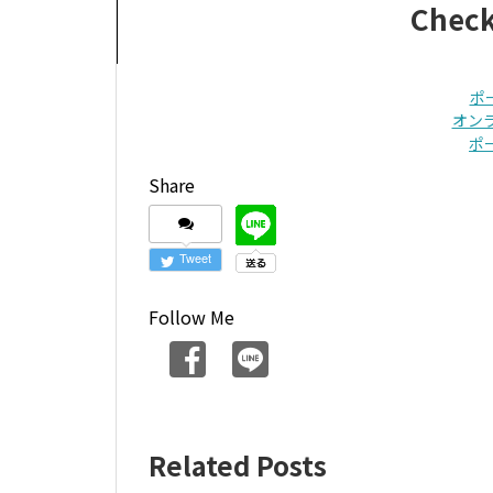
Check
ポ
オン
ポ
Share
Tweet
Follow Me
Related Posts