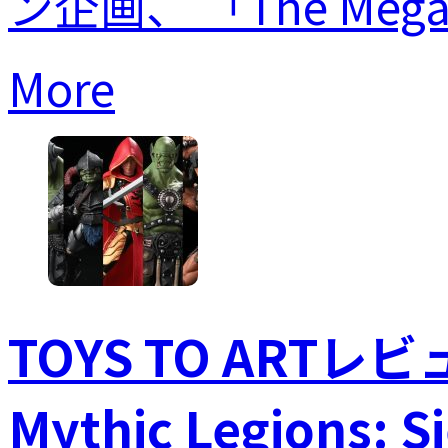
ン企画、 「The Mega 
More
TOYS TO ARTレビュ
Mythic Legions: 