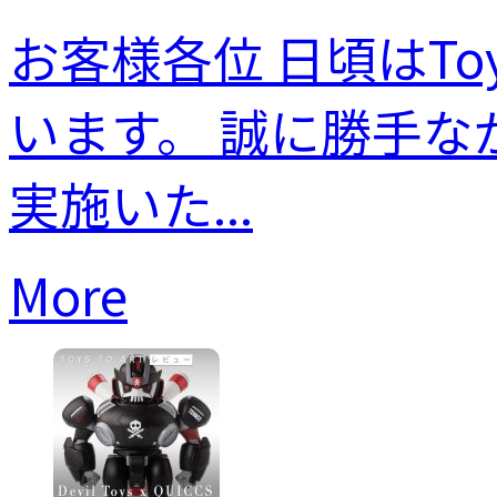
お客様各位 日頃はTo
います。 誠に勝手
実施いた...
More