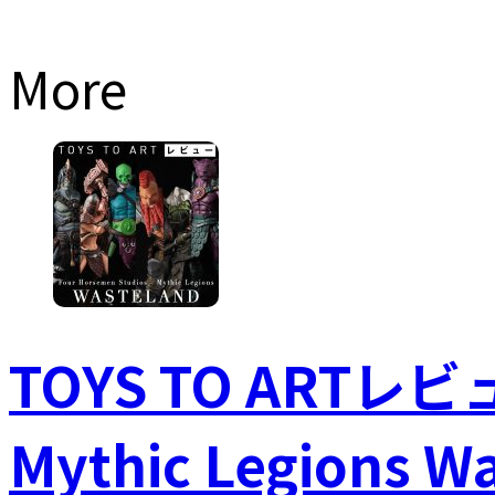
More
TOYS TO ARTレビュ
Mythic Legions W