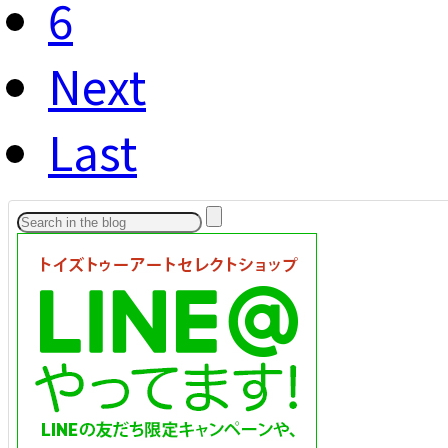
6
Next
Last