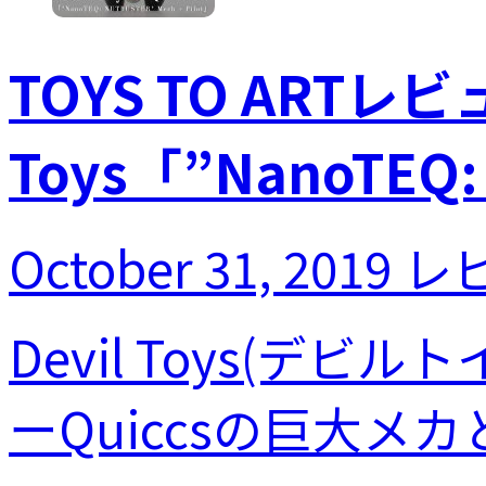
TOYS TO ARTレビュ
Toys「”NanoTEQ: 
October 31, 2019
レ
Devil Toys(
ーQuiccsの巨大