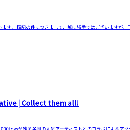
ます。 標記の件につきまして、誠に勝手ではございますが、下記
ve | Collect them all!
1000toysが誇る各国の人気アーティストとのコラボによるアクシ.