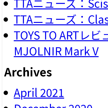
TTAニューズ：Scisso
TTAニューズ：Classi
TOYS TO ARTレビュー
MJOLNIR Mark V
Archives
April 2021