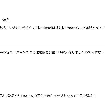
Aで販売！
k JR. と新規オリジナルデザインのMackerelは共にMomocoらし
Neko Samaの新バージョンである達磨版を少量TTAに入荷しましたので気
ohelがTTAに登場！かわいい女の子が犬のキャップを被って三色で登場！