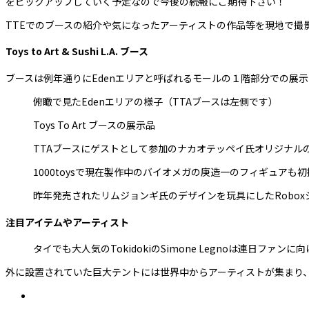
をピックアップしていく予定なので今後の続報にご期待下さい！
TTEでのブースの紹介や気になったアーティストの作品等を現地で撮
Toys to Art & Sushi L.A. ブース
ブースは例年通りにEdenエリアと呼ばれるモールの１階部分での展
俯瞰で見たEdenエリアの様子（TTAブースは左側です）
Toys To Art ブースの展示品
TTAブースにゲストとして参加のナカオテッペイ氏オリジナル
1000toysで現在製作中のバイオメガの庚造一のフィギュアも
昨年発売されたリムジョンギ氏のデザインを玩具にしたRobo
注目アイテムやアーティスト
タイでも大人気のTokidokiのSimone Legnoは連日ファ
外に設置されていた巨大テントには世界中からアーティストが集まり