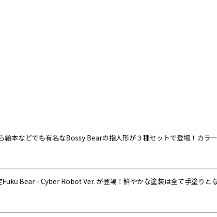
orvathから絵本などでも有名なBossy Bearの指人形が３種セットで
定Fuku Bear - Cyber Robot Ver. が登場！鮮やかな塗装は全て手塗