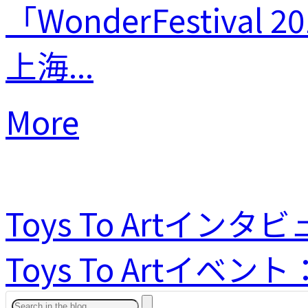
「WonderFestiv
上海...
More
Toys To Artイ
Toys To Artイベント：