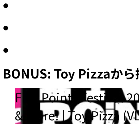
BONUS: Toy Piz
Five Points Festival
& More! | Toy Pizza (