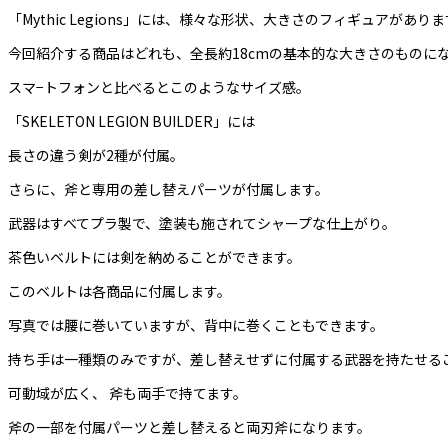
「Mythic Legions」には、様々な形状、大きさのフィギュアがあり
今回紹介する商品はどれも、全長約18cmの基本的な大きさのものに
スマ−トフォンと比べるとこのようなサイズ感。
「SKELETON LEGION BUILDER」には
長さの違う剣が2種が付属。
さらに、斧と専用の差し替えパーツが付属します。
武器はすべてプラ製で、塗装も施されてシャープな仕上がり。
茶色いベルトには剣を納めることができます。
このベルトは各商品に付属します。
写真では腰に巻いていますが、背中に巻くこともできます。
持ち手は一種類のみですが、差し替えせずに付属する武器を持たせる
可動域が広く、 斧も両手で持てます。
斧の一部を付属パーツと差し替えると両刃斧になります。