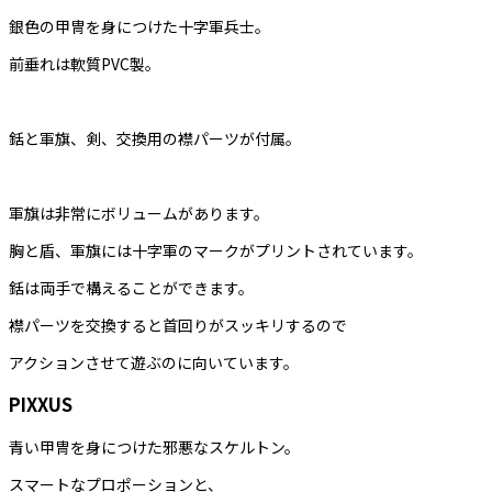
銀色の甲冑を身につけた十字軍兵士。
前垂れは軟質PVC製。
銛と軍旗、剣、交換用の襟パーツが付属。
軍旗は非常にボリュームがあります。
胸と盾、軍旗には十字軍のマークがプリントされています。
銛は両手で構えることができます。
襟パーツを交換すると首回りがスッキリするので
アクションさせて遊ぶのに向いています。
PIXXUS
青い甲冑を身につけた邪悪なスケルトン。
スマートなプロポーションと、