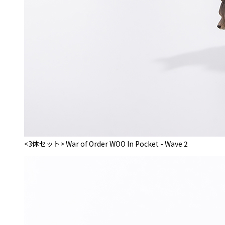
<3体セット> War of Order WOO In Pocket - Wave 2