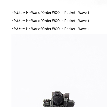
<2体セット> War of Order WOO In Pocket - Wave 1
<2体セット> War of Order WOO In Pocket - Wave 1
<3体セット> War of Order WOO In Pocket - Wave 2